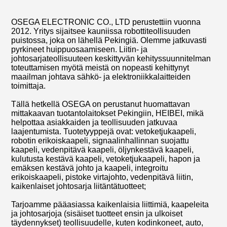
OSEGA ELECTRONIC CO., LTD perustettiin vuonna
2012. Yritys sijaitsee kauniissa robottiteollisuuden
puistossa, joka on lähellä Pekingiä. Olemme jatkuvasti
pyrkineet huippuosaamiseen. Liitin- ja
johtosarjateollisuuteen keskittyvän kehityssuunnitelman
toteuttamisen myötä meistä on nopeasti kehittynyt
maailman johtava sähkö- ja elektroniikkalaitteiden
toimittaja.
Tällä hetkellä OSEGA on perustanut huomattavan
mittakaavan tuotantolaitokset Pekingiin, HEIBEI, mikä
helpottaa asiakkaiden ja teollisuuden jatkuvaa
laajentumista. Tuotetyyppejä ovat: vetoketjukaapeli,
robotin erikoiskaapeli, signaalinhallinnan suojattu
kaapeli, vedenpitävä kaapeli, öljynkestävä kaapeli,
kulutusta kestävä kaapeli, vetoketjukaapeli, hapon ja
emäksen kestävä johto ja kaapeli, integroitu
erikoiskaapeli, pistoke virtajohto, vedenpitävä liitin,
kaikenlaiset johtosarja liitäntätuotteet;
Tarjoamme pääasiassa kaikenlaisia liittimiä, kaapeleita
ja johtosarjoja (sisäiset tuotteet ensin ja ulkoiset
täydennykset) teollisuudelle, kuten kodinkoneet, auto,