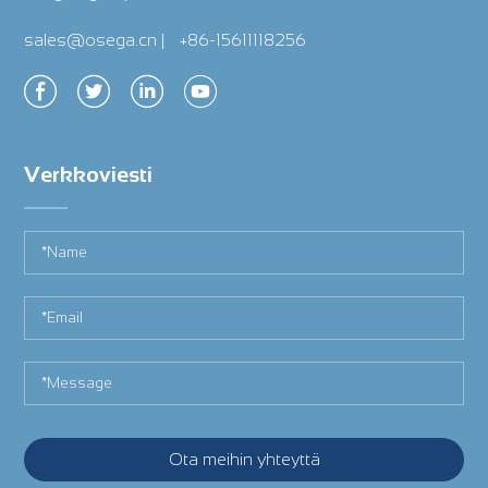
sales@osega.cn
|
+86-15611118256
Verkkoviesti
Ota meihin yhteyttä