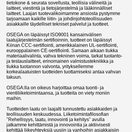
tietokone & seurata sovellusta, teollisia välineitä ja
laitteet, viestintä ja tietojärjestelmä ja lääkinnälliset
laitteet. Laajan tuotevalikoimamme ansiosta pystymme
tarjoamaan kaikille liitin- ja johdinjohtoteollisuuden
asiakkaille täydelliset tekniset palvelut ja tuotteet.
OSEGA on läpäissyt ISO9001 kansainvälisen
laatujärjestelmän sertifioinnin, tuotteet on läpäissyt
Kiinan CCC-sertifiointi, amerikkalainen UL-sertifiointi,
eurooppalainen CE-sertifiointi. Samaan aikaan tiukka
materiaalivalinta, vahva tekninen voima, tarkat tuotanto-
ja testauslaitteet, erinomainen valmistustekniikka ja
tiukka tuotannon valvonta, yrityksellemme
korkealaatuisten tuotteiden tuottamiseksi antaa vahvan
takuun.
OSEGA:lla on oikeus harjoittaa omaa tuonti- ja
vientiliiketoimintaansa, ja tuotteita on viety moniin
maihin.
Tuotteiden laatu on laajalti tunnustettu asiakkaiden ja
teollisuuden keskuudessa. Liiketoimintafilosofian
"Rehellisyys, laatu, innovointi ja kehitys" avulla
jatkamme kehittämistä ja innovointia ja aktiivisesti
kehittää liikeyhteyksiä uusiin ja vanhoihin asiakkaisiin