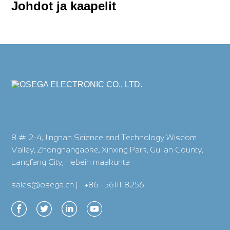
Johdot ja kaapelit
8 # 2-4, Jingnan Science and Technology Wisdom
Valley, Zhongnangaoke, Xinxing Park, Gu 'an County,
Langfang City, Hebein maakunta
sales@osega.cn
|
+86-15611118256