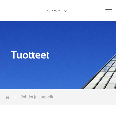
Suomi fi

Tuotteet
|
Johdot ja kaapelit